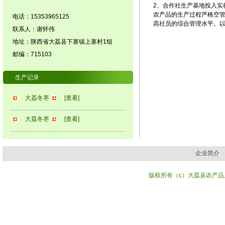
2、合作社生产基地投入实
农产品的生产过程严格空
电话：15353965125
高社员的综合管理水平。
联系人：谢怀伟
地址：陕西省大荔县下寨镇上寨村1组
邮编：715103
生产记录
大荔冬枣
[查看]
大荔冬枣
[查看]
企业简介
版权所有（c）大荔县农产品质