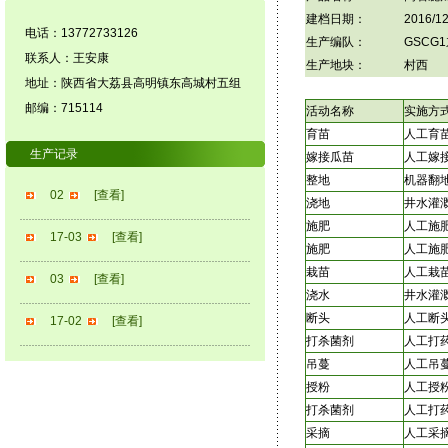
建档日期：
2016/12
电话：13772733126
生产编队：
GSCG
联系人：王安康
生产地块：
村西
地址：陕西省大荔县高明镇东高城村五组
邮编：715114
活动名称
实施方
育苗
人工育
生产记录
嫁接瓜苗
人工嫁
整地
机器翻
02
[查看]
浇地
井水灌
施肥
人工施
17-03
[查看]
施肥
人工施
栽苗
人工栽
03
[查看]
浇水
井水灌
断头
人工断
17-02
[查看]
打杀菌剂
人工打
吊蔓
人工吊
授粉
人工授
打杀菌剂
人工打
采摘
人工采