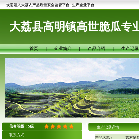
欢迎进入大荔农产品质量安全监管平台--生产企业平台
大荔县高明镇高世脆瓜专
首页
|
企业简介
|
产品介绍
|
生产记录
信誉等级：5级
生产记录详情
联系方式
产品名称：
高石脆