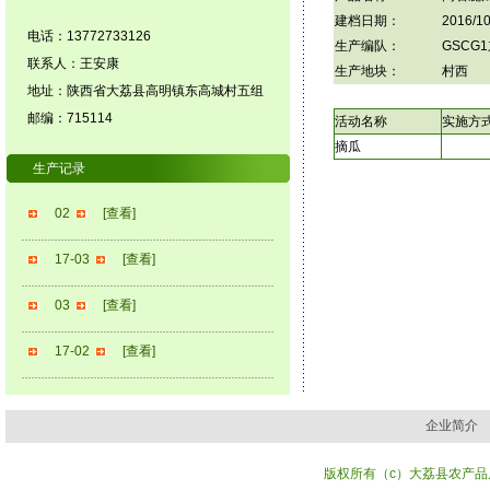
建档日期：
2016/10
电话：13772733126
生产编队：
GSCG
联系人：王安康
生产地块：
村西
地址：陕西省大荔县高明镇东高城村五组
邮编：715114
活动名称
实施方
摘瓜
生产记录
02
[查看]
17-03
[查看]
03
[查看]
17-02
[查看]
企业简介
版权所有（c）大荔县农产品质