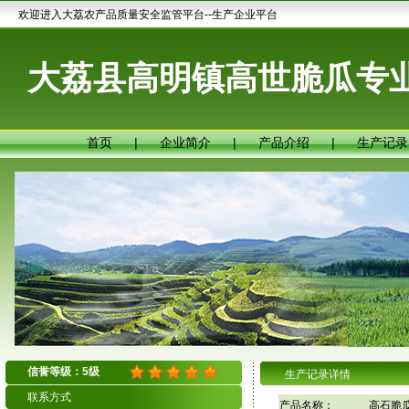
欢迎进入大荔农产品质量安全监管平台--生产企业平台
大荔县高明镇高世脆瓜专
首页
|
企业简介
|
产品介绍
|
生产记录
信誉等级：5级
生产记录详情
联系方式
产品名称：
高石脆